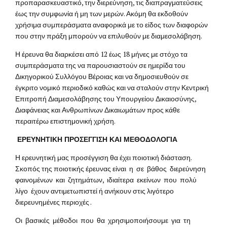
προπαρασκευαστικό, την διερεύνηση, τις διαπραγματεύσεις
έως την συμφωνία ή μη των μερών. Ακόμη θα εκδοθούν
χρήσιμα συμπεράσματα αναφορικά με το είδος των διαφορών
που στην πράξη μπορούν να επιλυθούν με διαμεσολάβηση.
Η έρευνα θα διαρκέσει από 12 έως 18 μήνες με στόχο τα
συμπεράσματα της να παρουσιαστούν σε ημερίδα του
Δικηγορικού Συλλόγου Βέροιας και να δημοσιευθούν σε
έγκριτο νομικό περιοδικό καθώς και να σταλούν στην Κεντρική
Επιτροπή Διαμεσολάβησης του Υπουργείου Δικαιοσύνης,
Διαφάνειας και Ανθρωπίνων Δικαιωμάτων προς κάθε
περαιτέρω επιστημονική χρήση.
ΕΡΕΥΝΗΤΙΚΗ ΠΡΟΣΕΓΓΙΣΗ ΚΑΙ ΜΕΘΟΔΟΛΟΓΙΑ
Η ερευνητική μας προσέγγιση θα έχει ποιοτική διάσταση.
Σκοπός της ποιοτικής έρευνας είναι η σε βάθος διερεύνηση
φαινομένων και ζητημάτων, ιδιαίτερα εκείνων που πολύ
λίγο έχουν αντιμετωπιστεί ή ανήκουν στις λιγότερο
διερευνημένες περιοχές .
Οι βασικές μέθοδοι που θα χρησιμοποιήσουμε για τη