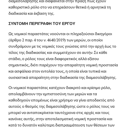
διαμεσολάβησης και διαφαίνεται στην πράξη πως έχουν
καθοριστικό ρόλο στο να επηρεάσουν θετικά ή αρνητικά τη
διαδικασία και έκβαση της.
ΣΥΝΤΟΜΗ ΠΕΡΙΓΡΑΦΗ ΤΟΥ ΕΡΓΟΥ
Ως νομικοί παραστάτες νοούνται οι πληρεξούσιοι δικηγόροι
(άρθρο 2 παρ. 4 του ν. 4640/2019) των μερών, οι οποίοι
συνδράμουν με τις νομικές τους γνώσεις από την αρχή έως το
τέλος της διαδικασίας και συμμετέχουν σε αυτήν. Σε κάθε
στάδιο, ο ρόλος τους είναι διαφορετικός αλλά εξίσου
σημαντικός, διότι παρέχουν την απαραίτητη νομική προστασία
και ασφάλεια στον εντολέα τους, η οποία είναι τυπικά και
ουσιαστικά απαραίτητη στην διαδικασία της διαμεσολάβησης.
Οι νομικοί παραστάτες κατέχουν διακριτό και κρίσιμο ρόλο,
απολαμβάνουν την εμπιστοσύνη των μερών και τα
καθοδηγούν επομένως είναι χρήσιμο να γίνει αποδεκτός από
αυτούς ο θεσμός της διαμεσολάβησης ώστε ο ρόλος τους να
μπορεί να ανταποκρίνεται ταυτόχρονα στις αρχές και τους
κανόνες αυτής, στην αποτελεσματική νομική προστασία και
κατά το δυνατόν καλύτερη διαπραγμάτευση των θέσεων των