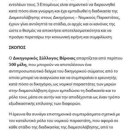
εντολέων τους. 3 Επομένως είναι σημαντικό να διερευνηθεί
κατά πόσο είναι γνώριμη και έχει εμπεδωθεί η διαδικασία της
Διαμεσολάβησης στους Δικηγόρους – Νομικούς Παραστάτες,
έχουν γίνει αντιληπτά τα στάδια, οι αρχές και οι κανόνες της
ώστε ο θεσμός να αποκτήσει αποτελεσματικότητα και να
προάγει περεταίρω την κοινωνική ειρήνη και συμφιλίωση.
ΣΚΟΠΟΣ
Ο
Δικηγορικός Σύλλογος Βέροιας
απαρτίζεται από περίπου
300 μέλη
, που μπορούν να αποτελέσουν ένα
αντιπροσωπευτικό δείγμα του δικηγορικού σώματος από το
οποίο μπορεί να αναγνώσει και να συμπεραίνει ο ερευνητής
κατά πόσο οι δικηγόροι, ως νομικοί παραστάτες των μερών
στην διαμεσολάβηση έχουν εμπεδώσει τη διαδικασία και το
ρόλο τους μέσα σε αυτήν και την αποδέχονται ως έναν τρόπο
εξωδικαστικής επίλυσης των διαφορών.
Η έρευνα θα συνάγει επιστημονικά συμπεράσματα σχετικά με
τον καταλυτικό ρόλο του νομικού παραστάτη, που αφορά σε
κάθε στάδιο της διαδικασίας της διαμεσολάβησης, από το