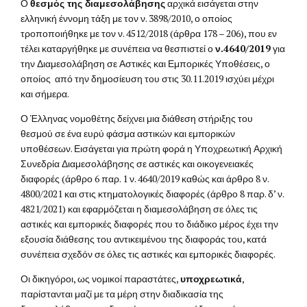
Ο
θεσμός της διαμεσολάβησης
αρχικά εισάγεται στην
ελληνική έννομη τάξη με τον ν. 3898/2010, ο οποίος
τροποποιήθηκε με τον ν. 4512/2018 (άρθρα 178 – 206), που εν
τέλει καταργήθηκε με συνέπεια να θεσπιστεί ο
ν.4640/2019
για
την Διαμεσολάβηση σε Αστικές και Εμπορικές Υποθέσεις, ο
οποίος από την δημοσίευση του στις 30.11.2019 ισχύει μέχρι
και σήμερα.
Ο Έλληνας νομοθέτης δείχνει μια διάθεση στήριξης του
θεσμού σε ένα ευρύ φάσμα αστικών και εμπορικών
υποθέσεων. Εισάγεται για πρώτη φορά η Υποχρεωτική Αρχική
Συνεδρία Διαμεσολάβησης σε αστικές και οικογενειακές
διαφορές (άρθρο 6 παρ. 1 ν. 4640/2019 καθώς και άρθρο 8 ν.
4800/2021 και στις κτηματολογικές διαφορές (άρθρο 8 παρ. δ’ ν.
4821/2021) και εφαρμόζεται η διαμεσολάβηση σε όλες τις
αστικές και εμπορικές διαφορές που το διάδικο μέρος έχει την
εξουσία διάθεσης του αντικειμένου της διαφοράς του, κατά
συνέπεια σχεδόν σε όλες τις αστικές και εμπορικές διαφορές.
Οι δικηγόροι, ως νομικοί παραστάτες,
υποχρεωτικά
,
παρίστανται μαζί με τα μέρη στην διαδικασία της