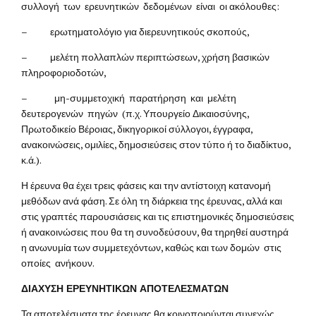
συλλογή των ερευνητικών δεδομένων είναι οι ακόλουθες:
– ερωτηματολόγιο για διερευνητικούς σκοπούς,
– μελέτη πολλαπλών περιπτώσεων, χρήση βασικών
πληροφοριοδοτών,
– μη-συμμετοχική παρατήρηση και μελέτη
δευτερογενών πηγών (π.χ. Υπουργείο Δικαιοσύνης,
Πρωτοδικείο Βέροιας, δικηγορικοί σύλλογοι, έγγραφα,
ανακοινώσεις, ομιλίες, δημοσιεύσεις στον τύπο ή το διαδίκτυο,
κ.ά.).
Η έρευνα θα έχει τρεις φάσεις και την αντίστοιχη κατανομή
μεθόδων ανά φάση. Σε όλη τη διάρκεια της έρευνας, αλλά και
στις γραπτές παρουσιάσεις και τις επιστημονικές δημοσιεύσεις
ή ανακοινώσεις που θα τη συνοδεύσουν, θα τηρηθεί αυστηρά
η ανωνυμία των συμμετεχόντων, καθώς και των δομών στις
οποίες ανήκουν.
ΔΙΑΧΥΣΗ ΕΡΕΥΝΗΤΙΚΩΝ ΑΠΟΤΕΛΕΣΜΑΤΩΝ
Τα αποτελέσματα της έρευνας θα κοινοποιούνται συνεχώς