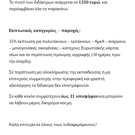
Το ποσό των διδάκτρων ανέρχεται σε
1350 ευρώ
και
περιλαμβάνει όλα τα παρακάτω.
Εκπτωτικές κατηγορίες – παροχές:
15% έκπτωση για πολυτέκνους –
τριτέκνους
–
ΑμεΑ – ανέργους
– μονογονεϊκές οικογένειες – κατόχους Ευρωπαϊκής κάρτας
νέων και σε περίπτωση πρόωρης εγγραφής (10 ημέρες πριν
την έναρξη).
Σε περίπτωση μη ολοκλήρωσης της εκπαίδευσης ή μη
επιτυχούς συμμετοχής στην προφορική και γραπτή
αξιολόγηση τα δίδακτρα δεν επιστρέφονται.
Σε κάθε κύκλο συμμετέχουν
έως 21 υποψήφιοι
και μπορούν
να λάβουν μέρος δικηγόροι και μη.
Καλή επιτυχία σε όλους τους ενδιαφερόμενους!