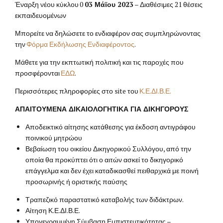
Έναρξη νέου κύκλου 0
03 Μάϊου
2023
– Διαθέσιμες 21 θέσεις
εκπαιδευομένων
Μπορείτε να δηλώσετε το ενδιαφέρον σας συμπληρώνοντας
την
Φόρμα Εκδήλωσης Ενδιαφέροντος
.
Μάθετε για την εκπτωτική πολιτική και τις παροχές που
προσφέρονται
ΕΔΩ
.
Περισσότερες πληροφορίες στο
site
του
Κ.Ε.ΔΙ.Β.Ε.
ΑΠΑΙΤΟΥΜΕΝΑ ΔΙΚΑΙΟΛΟΓΗΤΙΚΑ ΓΙΑ ΔΙΚΗΓΟΡΟΥΣ
Αποδεικτικό αίτησης κατάθεσης για έκδοση αντιγράφου
ποινικού μητρώου
Βεβαίωση του οικείου Δικηγορικού Συλλόγου, από την
οποία θα προκύπτει ότι ο αιτών ασκεί το δικηγορικό
επάγγελμα και δεν έχει καταδικασθεί πειθαρχικά με ποινή
προσωρινής ή οριστικής παύσης
Τραπεζικό παραστατικό καταβολής των διδάκτρων.
Αίτηση Κ.Ε.ΔΙ.Β.Ε.
Υπογεγραμμένη Σύμβαση Εμπιστευτικότητας –