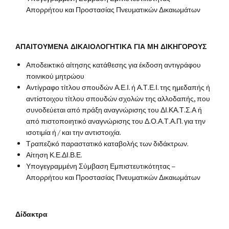
Απορρήτου και Προστασίας Πνευματικών Δικαιωμάτων
ΑΠΑΙΤΟΥΜΕΝΑ ΔΙΚΑΙΟΛΟΓΗΤΙΚΑ ΓΙΑ ΜΗ ΔΙΚΗΓΟΡΟΥΣ
Αποδεικτικό αίτησης κατάθεσης για έκδοση αντιγράφου
ποινικού μητρώου
Αντίγραφο τίτλου σπουδών Α.Ε.Ι. ή Α.Τ.Ε.Ι. της ημεδαπής ή
αντίστοιχου τίτλου σπουδών σχολών της αλλοδαπής, που
συνοδεύεται από πράξη αναγνώρισης του ΔΙ.ΚΑ.Τ.Σ.Α ή
από πιστοποιητικό αναγνώρισης του Δ.Ο.Α.Τ.Α.Π. για την
ισοτιμία ή / και την αντιστοιχία.
Τραπεζικό παραστατικό καταβολής των διδάκτρων.
Αίτηση Κ.Ε.ΔΙ.Β.Ε.
Υπογεγραμμένη Σύμβαση Εμπιστευτικότητας –
Απορρήτου και Προστασίας Πνευματικών Δικαιωμάτων
Δίδακτρα