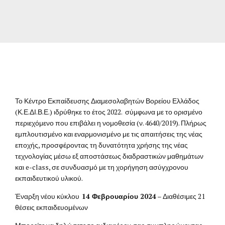
Το Κέντρο Εκπαίδευσης Διαμεσολαβητών Βορείου Ελλάδος
(Κ.Ε.ΔΙ.Β.Ε.) ιδρύθηκε το έτος 2022. σύμφωνα με το ορισμένο
περιεχόμενο που επιβάλει η νομοθεσία (ν. 4640/2019). Πλήρως
εμπλουτισμένο και εναρμονισμένο με τις απαιτήσεις της νέας
εποχής, προσφέροντας τη δυνατότητα χρήσης της νέας
τεχνολογίας μέσω εξ αποστάσεως διαδραστικών μαθημάτων
και e-
class
, σε συνδυασμό με τη χορήγηση ασύγχρονου
εκπαιδευτικού υλικού.
Έναρξη νέου κύκλου
14
Φεβρουαρίου
2024
– Διαθέσιμες 21
θέσεις εκπαιδευομένων