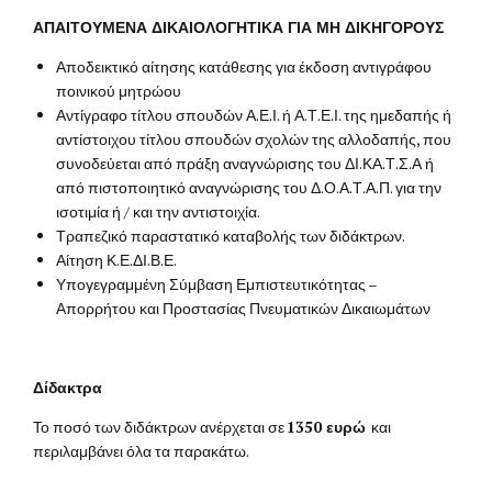
ΑΠΑΙΤΟΥΜΕΝΑ ΔΙΚΑΙΟΛΟΓΗΤΙΚΑ ΓΙΑ ΜΗ ΔΙΚΗΓΟΡΟΥΣ
Αποδεικτικό αίτησης κατάθεσης για έκδοση αντιγράφου
ποινικού μητρώου
Αντίγραφο τίτλου σπουδών Α.Ε.Ι. ή Α.Τ.Ε.Ι. της ημεδαπής ή
αντίστοιχου τίτλου σπουδών σχολών της αλλοδαπής, που
συνοδεύεται από πράξη αναγνώρισης του ΔΙ.ΚΑ.Τ.Σ.Α ή
από πιστοποιητικό αναγνώρισης του Δ.Ο.Α.Τ.Α.Π. για την
ισοτιμία ή / και την αντιστοιχία.
Τραπεζικό παραστατικό καταβολής των διδάκτρων.
Αίτηση Κ.Ε.ΔΙ.Β.Ε.
Υπογεγραμμένη Σύμβαση Εμπιστευτικότητας –
Απορρήτου και Προστασίας Πνευματικών Δικαιωμάτων
Δίδακτρα
Το ποσό των διδάκτρων ανέρχεται σε
1350 ευρώ
και
περιλαμβάνει όλα τα παρακάτω.