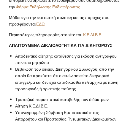
Μπορείτε να δηλώσετε το ενδιαφέρον σας συμπληρώνοντας
την
Φόρμα Εκδήλωσης Ενδιαφέροντος
.
Μάθετε για την εκπτωτική πολιτική και τις παροχές που
προσφέρονται
ΕΔΩ
.
Περισσότερες πληροφορίες στο
site
του
Κ.Ε.ΔΙ.Β.Ε.
ΑΠΑΙΤΟΥΜΕΝΑ ΔΙΚΑΙΟΛΟΓΗΤΙΚΑ ΓΙΑ ΔΙΚΗΓΟΡΟΥΣ
Αποδεικτικό αίτησης κατάθεσης για έκδοση αντιγράφου
ποινικού μητρώου
Βεβαίωση του οικείου Δικηγορικού Συλλόγου, από την
οποία θα προκύπτει ότι ο αιτών ασκεί το δικηγορικό
επάγγελμα και δεν έχει καταδικασθεί πειθαρχικά με ποινή
προσωρινής ή οριστικής παύσης
Τραπεζικό παραστατικό καταβολής των διδάκτρων.
Αίτηση Κ.Ε.ΔΙ.Β.Ε.
Υπογεγραμμένη Σύμβαση Εμπιστευτικότητας –
Απορρήτου και Προστασίας Πνευματικών Δικαιωμάτων