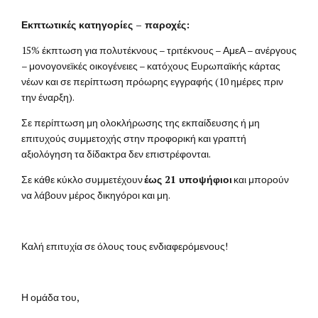
Εκπτωτικές κατηγορίες – παροχές:
15% έκπτωση για πολυτέκνους –
τριτέκνους
–
ΑμεΑ – ανέργους
– μονογονεϊκές οικογένειες – κατόχους Ευρωπαϊκής κάρτας
νέων και σε περίπτωση πρόωρης εγγραφής (10 ημέρες πριν
την έναρξη).
Σε περίπτωση μη ολοκλήρωσης της εκπαίδευσης ή μη
επιτυχούς συμμετοχής στην προφορική και γραπτή
αξιολόγηση τα δίδακτρα δεν επιστρέφονται.
Σε κάθε κύκλο συμμετέχουν
έως 21 υποψήφιοι
και μπορούν
να λάβουν μέρος δικηγόροι και μη.
Καλή επιτυχία σε όλους τους ενδιαφερόμενους!
Η ομάδα του,