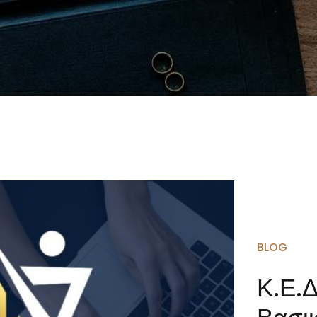
BLOG
Κ.Ε.Δ
Βασι