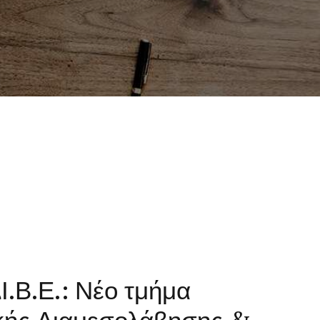
Ι.Β.Ε.: Νέο τμήμα
κής Διαμεσολάβησης &