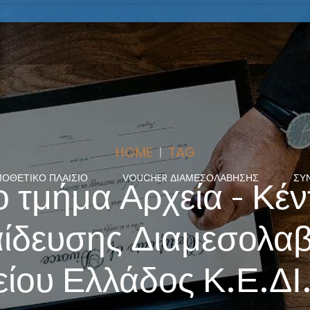
HOME
TAG
ΟΘΕΤΙΚΌ ΠΛΑΊΣΙΟ
VOUCHER ΔΙΑΜΕΣΟΛΑΒΗΣΗΣ
ΣΥ
 τμήμα Αρχεία - Κέ
ίδευσης Διαμεσολα
ίου Ελλάδος Κ.Ε.ΔΙ