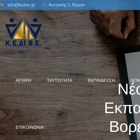
info@kedive.gr
Κεντρικής 5 , Βέροια
ΑΡΧΙΚΉ
ΤΑΥΤΌΤΗΤΑ
ΕΚΠΑΊΔΕΥΣΗ
ΝΟΜ
Νέο
Εκπα
Βορε
ΕΠΙΚΟΙΝΩΝΊΑ