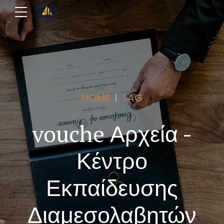
HOME
TAG
vouche Αρχεία -
Κέντρο
Εκπαίδευσης
Διαμεσολαβητών