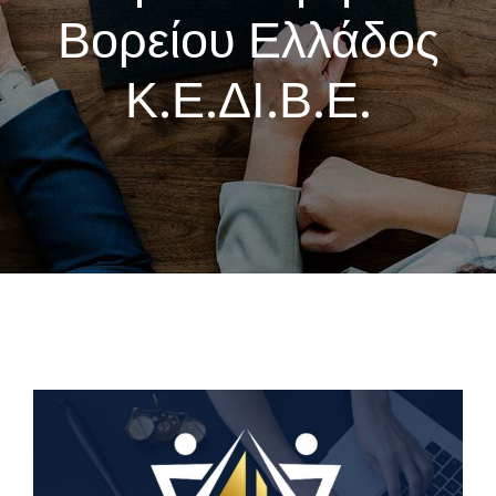
Βορείου Ελλάδος
Κ.Ε.ΔΙ.Β.Ε.